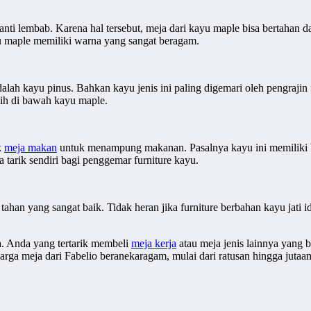
n anti lembab. Karena hal tersebut, meja dari kayu maple bisa bertahan
yu maple memiliki warna yang sangat beragam.
alah kayu pinus. Bahkan kayu jenis ini paling digemari oleh pengrajin
sih di bawah kayu maple.
k
meja makan
untuk menampung makanan. Pasalnya kayu ini memiliki ba
 tarik sendiri bagi penggemar furniture kayu.
tahan yang sangat baik. Tidak heran jika furniture berbahan kayu jat
a. Anda yang tertarik membeli
meja kerja
atau meja jenis lainnya yang 
ga meja dari Fabelio beranekaragam, mulai dari ratusan hingga jutaan 