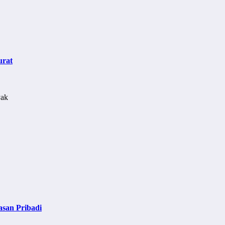
urat
asan Pribadi