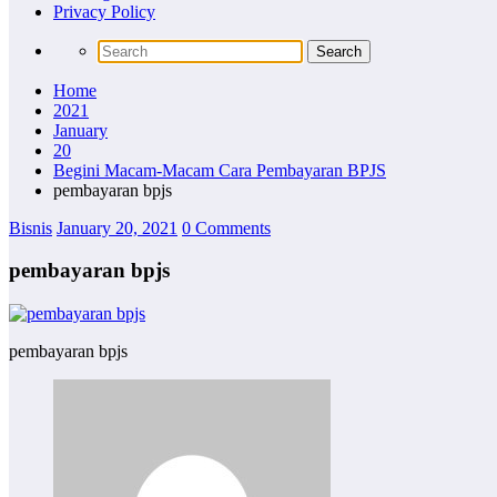
Privacy Policy
Home
2021
January
20
Begini Macam-Macam Cara Pembayaran BPJS
pembayaran bpjs
Bisnis
January 20, 2021
0 Comments
pembayaran bpjs
pembayaran bpjs