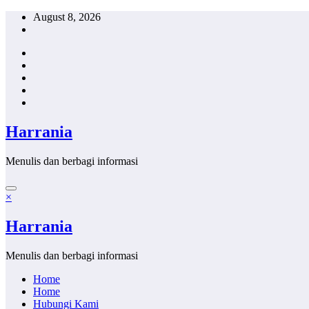
Skip
August 8, 2026
to
content
Harrania
Menulis dan berbagi informasi
×
Harrania
Menulis dan berbagi informasi
Home
Home
Hubungi Kami