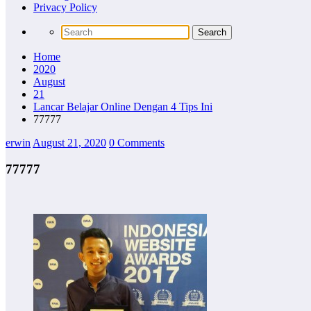
Privacy Policy
Home
2020
August
21
Lancar Belajar Online Dengan 4 Tips Ini
77777
erwin
August 21, 2020
0 Comments
77777