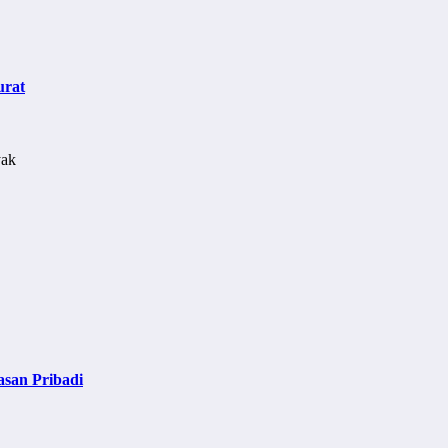
urat
asan Pribadi