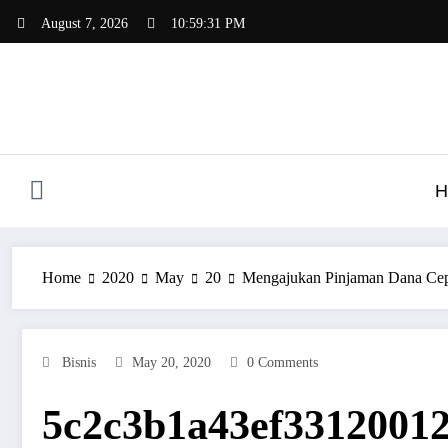
Skip
August 7, 2026
10:59:31 PM
to
content
H
Home
2020
May
20
Mengajukan Pinjaman Dana Cepa
Bisnis
May 20, 2020
0 Comments
5c2c3b1a43ef3312001