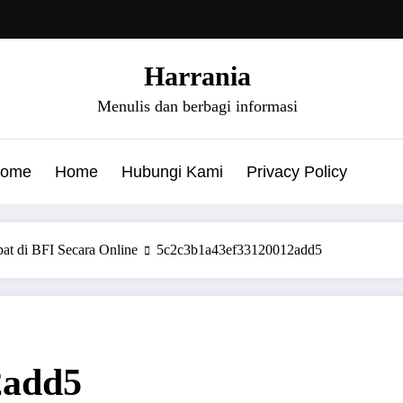
Harrania
Menulis dan berbagi informasi
ome
Home
Hubungi Kami
Privacy Policy
t di BFI Secara Online
5c2c3b1a43ef33120012add5
2add5