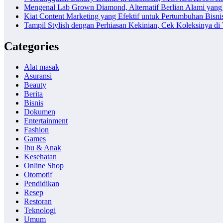
Mengenal Lab Grown Diamond, Alternatif Berlian Alami yang
Kiat Content Marketing yang Efektif untuk Pertumbuhan Bisni
Tampil Stylish dengan Perhiasan Kekinian, Cek Koleksinya d
Categories
Alat masak
Asuransi
Beauty
Berita
Bisnis
Dokumen
Entertainment
Fashion
Games
Ibu & Anak
Kesehatan
Online Shop
Otomotif
Pendidikan
Resep
Restoran
Teknologi
Umum