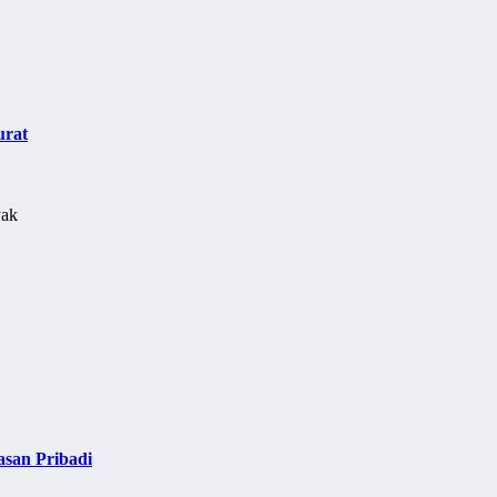
urat
asan Pribadi