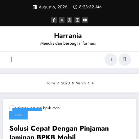
Skip
August 6, 2026
8:23:32 AM
to
content
Harrania
Menulis dan berbagi informasi
Home
2020
March
4
March 4, 2020
BISNIS
Solusi Cepat Dengan Pinjaman
Jaminan BPKB Mobil