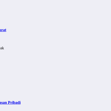
urat
asan Pribadi