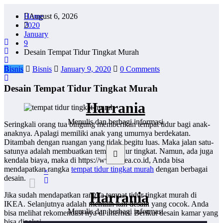
Skip
Home
August 6, 2026
to
2020
content
January
9
Desain Tempat Tidur Tingkat Murah
Bisnis
Bisnis
January 9, 2020
0 Comments
Desain Tempat Tidur Tingkat Murah
Harrania
Menulis dan berbagi informasi
Seringkali orang tua bingung memberikan tempat tidur bagi anak-
anaknya. Apalagi memiliki anak yang umurnya berdekatan.
Ditambah dengan ruangan yang tidak begitu luas. Maka jalan satu-
satunya adalah membuatkan tempat tidur tingkat. Namun, ada juga
kendala biaya, maka di https://www.ikea.co.id, Anda bisa
mendapatkan rangka
tempat tidur tingkat murah
dengan berbagai
×
desain.
Harrania
Jika sudah mendapatkan rangka tempat tidur tingkat murah di
IKEA. Selanjutnya adalah memilih kan desain yang cocok. Anda
Menulis dan berbagi informasi
bisa melihat rekomendasi nya di internet. Berikut desain kamar yang
bisa dipakai.