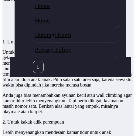
Home
tempat
Home
tidur
tingkat
murah
Hubungi Kami
1. Untuk kakak adik laki-laki
Privacy Policy
Untuk anak laki-laki, Anda bisa memakai warna yang soft dan
gelap. Misalnya biru, putih, dan abu-abu. Warna yang cerah bisa
membuat anak menjadi hiperaktif. Warna coklat atau warna natural
lainnya pun bisa dipakai untuk meredam. Untuk dekorasi dinding,
tempelkan stiker atau gambar kesukaannya. Anda bisa mencari tahu
film atau idola anak-anak. Pilih salah satu area saja, karena sewaktu-
waktu bisa dipindah jika mereka merasa bosan.
Anda juga bisa menambahkan ayunan kecil atau wall climbing agar
kamar tidur lebih menyenangkan. Tapi perlu diingat, keamanan
masih nomor satu. Berikan alas lantai yang empuk, misalnya
playmate atau karpet.
2. Untuk kakak adik perempuan
Lebih menyenangkan mendesain kamar tidur untuk anak