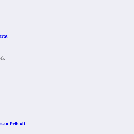
urat
asan Pribadi