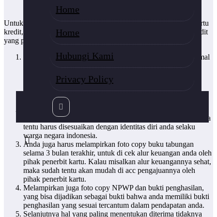
kartu kredit
Home
Untuk itu jika anda memang kebetulan sedang ingin memiliki kartu
Home
kredit, berikut dibawah ini ada beberapa cara membuat kartu kredit
yang paling terbaru. Check this out !
Hubungi Kami
Untuk bisa membuat, setidaknya anda sudah berusia minimal
21 tahun. Pasalnya usia 21 ini diyakini sebagai usia yang
paling cocok dan ideal untuk memiliki kartu kredit, karena
Privacy Policy
sudah tentu akan lebih bijak dalam menggunakan fasilitas
kartu itu sendiri. Untuk itu bagi anda yang masih berusia
dibawah 21 tahun mohon bersabar dulu.
Persiapkan foto copy KTP, karena hal ini menjadi syarat
umum yang harus anda miliki. Karena dalam mengajukannya
tentu harus disesuaikan dengan identitas diri anda selaku
warga negara indonesia.
Anda juga harus melampirkan foto copy buku tabungan
selama 3 bulan terakhir, untuk di cek alur keuangan anda oleh
pihak penerbit kartu. Kalau misalkan alur keuangannya sehat,
maka sudah tentu akan mudah di acc pengajuannya oleh
pihak penerbit kartu.
Melampirkan juga foto copy NPWP dan bukti penghasilan,
yang bisa dijadikan sebagai bukti bahwa anda memiliki bukti
penghasilan yang sesuai tercantum dalam pendapatan anda.
Selanjutnya hal yang paling menentukan diterima tidaknya