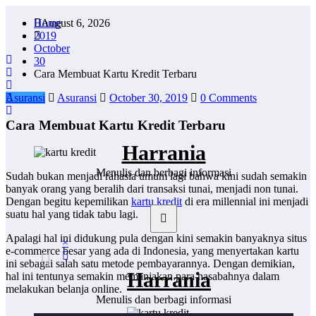
Skip
Home
August 6, 2026
to
2019
content
October
30
Cara Membuat Kartu Kredit Terbaru
Asuransi
Asuransi
October 30, 2019
0 Comments
Cara Membuat Kartu Kredit Terbaru
Harrania
Menulis dan berbagi informasi
Sudah bukan menjadi rahasia umum lagi bahwa kini sudah semakin
banyak orang yang beralih dari transaksi tunai, menjadi non tunai.
Dengan begitu kepemilikan
kartu kredit
di era millennial ini menjadi
suatu hal yang tidak tabu lagi.
Apalagi hal ini didukung pula dengan kini semakin banyaknya situs
×
e-commerce besar yang ada di Indonesia, yang menyertakan kartu
ini sebagai salah satu metode pembayarannya. Dengan demikian,
Harrania
hal ini tentunya semakin memanjakan para nasabahnya dalam
melakukan belanja online.
Menulis dan berbagi informasi