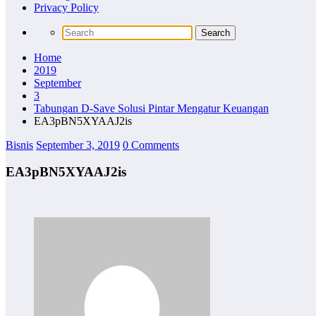
Privacy Policy
Home
2019
September
3
Tabungan D-Save Solusi Pintar Mengatur Keuangan
EA3pBN5XYAAJ2is
Bisnis
September 3, 2019
0 Comments
EA3pBN5XYAAJ2is