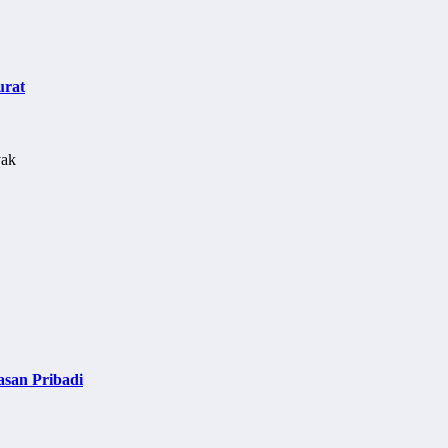
urat
asan Pribadi