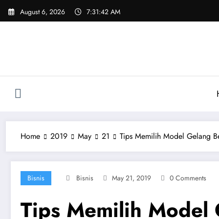
Skip
August 6, 2026
7:31:43 AM
to
content
Home
2019
May
21
Tips Memilih Model Gelang Be
Bisnis
Bisnis
May 21, 2019
0 Comments
Tips Memilih Model 