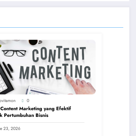
ovitamon
0
 Content Marketing yang Efektif
k Pertumbuhan Bisnis
ne 23, 2026