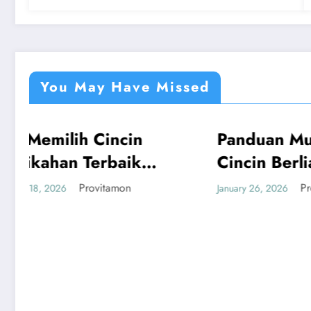
You May Have Missed
Panduan Mudah Beli
Tak
UMUM
UMU
Cincin Berlian
Car
Bandung yang
Sen
Provitamon
January 26, 2026
Januar
Menguntungkan