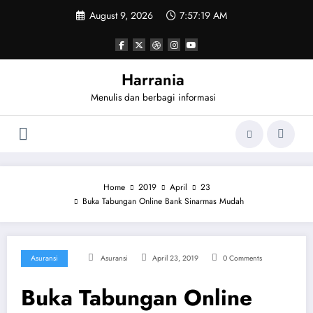
Skip
August 9, 2026
7:57:20 AM
to
content
Harrania
Menulis dan berbagi informasi
Home
2019
April
23
Buka Tabungan Online Bank Sinarmas Mudah
Asuransi
Asuransi
April 23, 2019
0 Comments
Buka Tabungan Online