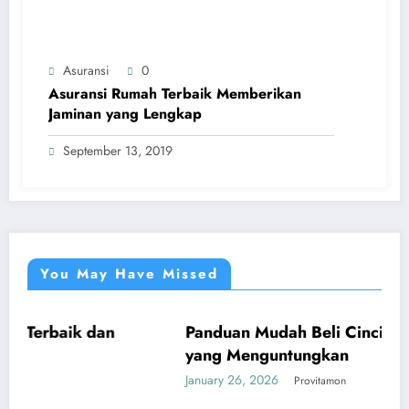
Asuransi
0
Asuransi Rumah Terbaik Memberikan
Jaminan yang Lengkap
September 13, 2019
You May Have Missed
n
Panduan Mudah Beli Cincin Berlian Bandun
UMUM
yang Menguntungkan
January 26, 2026
Provitamon