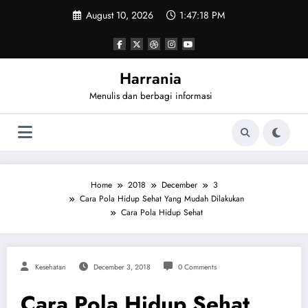
Skip
August 10, 2026
1:47:19 PM
to
content
Harrania
Menulis dan berbagi informasi
Home
2018
December
3
Cara Pola Hidup Sehat Yang Mudah Dilakukan
Cara Pola Hidup Sehat
Kesehatan
December 3, 2018
0 Comments
Cara Pola Hidup Sehat