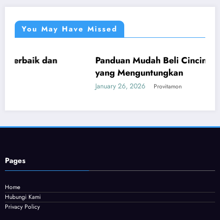
You May Have Missed
dan
Panduan Mudah Beli Cincin Berlian Band
UMUM
yang Menguntungkan
January 26, 2026
Provitamon
Pages
Home
Hubungi Kami
Privacy Policy