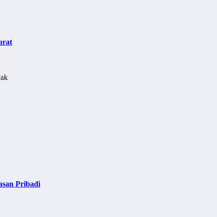
urat
asan Pribadi