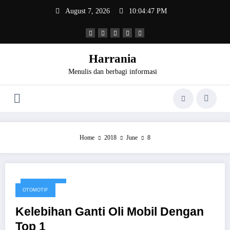
Skip
August 7, 2026
10:04:47 PM
to
content
Harrania
Menulis dan berbagi informasi
Home
2018
June
8
June 8, 2018
OTOMOTIF
Kelebihan Ganti Oli Mobil Dengan
Top 1