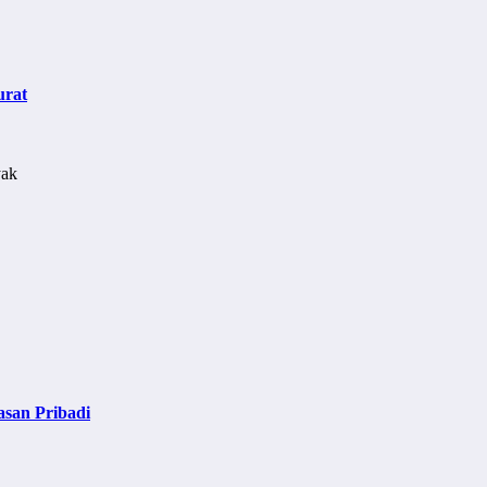
urat
asan Pribadi