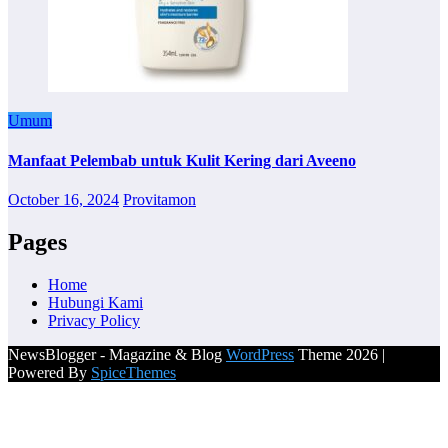
Umum
Manfaat Pelembab untuk Kulit Kering dari Aveeno
October 16, 2024
Provitamon
Pages
Home
Hubungi Kami
Privacy Policy
NewsBlogger - Magazine & Blog
WordPress
Theme 2026 |
Powered By
SpiceThemes