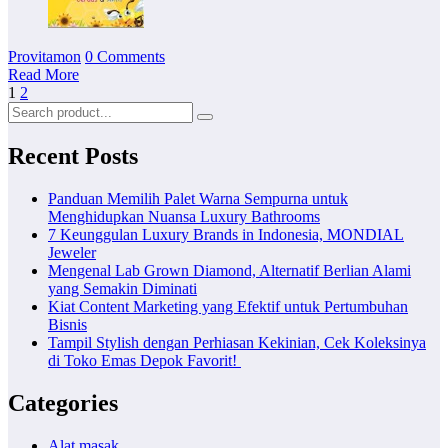
Provitamon
0 Comments
Read More
Posts
1
2
pagination
Recent Posts
Panduan Memilih Palet Warna Sempurna untuk
Menghidupkan Nuansa Luxury Bathrooms
7 Keunggulan Luxury Brands in Indonesia, MONDIAL
Jeweler
Mengenal Lab Grown Diamond, Alternatif Berlian Alami
yang Semakin Diminati
Kiat Content Marketing yang Efektif untuk Pertumbuhan
Bisnis
Tampil Stylish dengan Perhiasan Kekinian, Cek Koleksinya
di Toko Emas Depok Favorit!
Categories
Alat masak