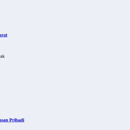
urat
asan Pribadi