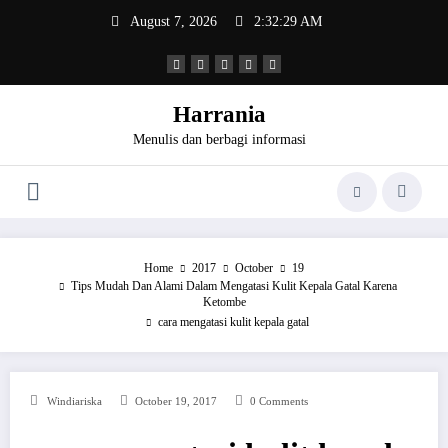
Skip
August 7, 2026
2:32:30 AM
to
content
Harrania
Menulis dan berbagi informasi
Home
2017
October
19
Tips Mudah Dan Alami Dalam Mengatasi Kulit Kepala Gatal Karena
Ketombe
cara mengatasi kulit kepala gatal
Windiariska
October 19, 2017
0 Comments