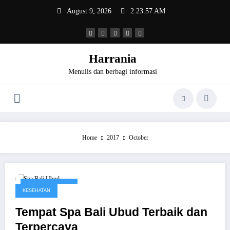
Skip
August 9, 2026
2:23:57 AM
to
content
Harrania
Menulis dan berbagi informasi
Home
2017
October
October 31, 2017
KESEHATAN
Tempat Spa Bali Ubud Terbaik dan
Terpercaya