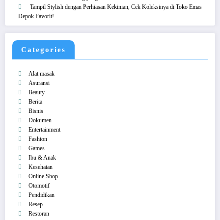
Tampil Stylish dengan Perhiasan Kekinian, Cek Koleksinya di Toko Emas
Depok Favorit!
Categories
Alat masak
Asuransi
Beauty
Berita
Bisnis
Dokumen
Entertainment
Fashion
Games
Ibu & Anak
Kesehatan
Online Shop
Otomotif
Pendidikan
Resep
Restoran