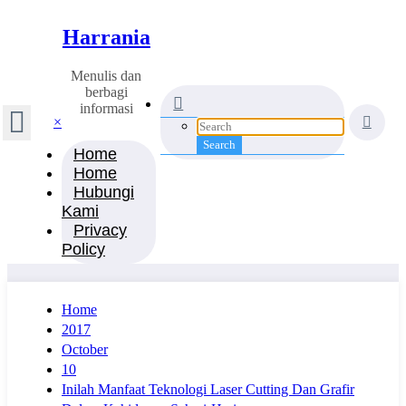
Harrania
Menulis dan
berbagi
informasi
×
Home
Home
Hubungi
Kami
Privacy
Policy
Home
2017
October
10
Inilah Manfaat Teknologi Laser Cutting Dan Grafir