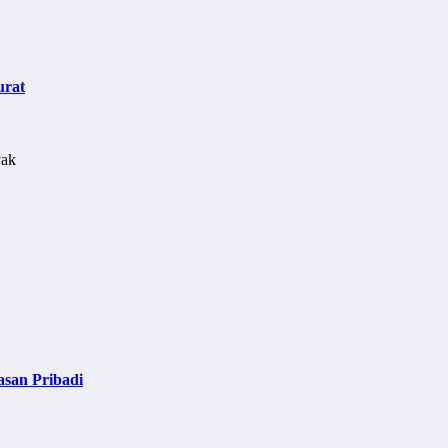
urat
asan Pribadi