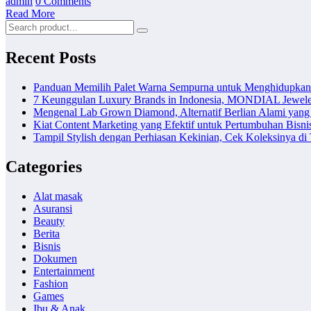
admin
0 Comments
Read More
Recent Posts
Panduan Memilih Palet Warna Sempurna untuk Menghidupka
7 Keunggulan Luxury Brands in Indonesia, MONDIAL Jewele
Mengenal Lab Grown Diamond, Alternatif Berlian Alami yang
Kiat Content Marketing yang Efektif untuk Pertumbuhan Bisni
Tampil Stylish dengan Perhiasan Kekinian, Cek Koleksinya d
Categories
Alat masak
Asuransi
Beauty
Berita
Bisnis
Dokumen
Entertainment
Fashion
Games
Ibu & Anak