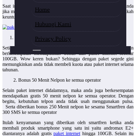
Saat ini smartfren menawarkan
paket internet
gratis untuk anda
Home
jika membeli perangkat smartphone andormax E2+. Bagaimanakah
keuntungan yang anda dapatkan? Berikut penjelasannya.
Hubungi Kami
Bonus 100GB
Privacy Policy
Setiap anda membeli smartphone andormax E2+ maka anda akan
berkesempatan mendapatikan bonus dan paket internet sebesar
100GB. Wow keren bukan? Sehingga dengan paket segede gini
memungkinkan anda tidak membeli kuota atau paket internet selama
tahunan.
2. Bonus 50 Menit Nelpon ke semua operator
Selain paket internet didalamnya, maka anda juga berkesempatan
mendapatkan gratis 50 menit nelpon ke semua operator. Dengan
begitu, kebutuhan telpon anda tidak usah menggunakan pulsa.
Serta diberikan bonus 250 Menit nelpon ke sesama Smartfren dan
300 SMS ke semua operator
Itulah kenyamanan yang diberikan oleh smartfren ketika anda
membali produk smartphone yang satu ini yaitu andromax E2+
diantaranya adalah gratis
paket internet
hingga 100GB. Selain itu