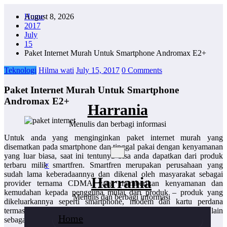
Skip
August 8, 2026
Home
to
2017
content
July
15
Paket Internet Murah Untuk Smartphone Andromax E2+
Teknologi
Hilma wati
July 15, 2017
0 Comments
Paket Internet Murah Untuk Smartphone
Andromax E2+
Harrania
Menulis dan berbagi informasi
Untuk anda yang menginginkan paket internet murah yang
disematkan pada smartphone dan tinggal pakai dengan kenyamanan
yang luar biasa, saat ini tentunya bisa anda dapatkan dari produk
×
terbaru milik smartfren. Smartfren merupakan perusahaan yang
sudah lama keberadaannya dan dikenal oleh masyarakat sebagai
Harrania
provider ternama CDMA yang memberikan kenyamanan dan
kemudahan kepada pengguna mulai dari produk – produk yang
Menulis dan berbagi informasi
dikeluarkannya seperti smartphone, modem dan kartu perdana
termasuk paket internet yang murah, telpon gratis, sms dan lain
Home
sebagainya.