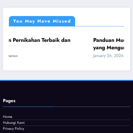
You May Have Missed
an Terbaik dan
Panduan Mudah Beli Cincin Be
UMUM
yang Menguntungkan
January 26, 2026
Provitamon
Pages
Home
Hubungi Kami
Privacy Policy