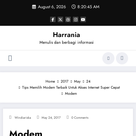
Skip
August 6, 2026
8:20:45 AM
to
content
Harrania
Menulis dan berbagi informasi
Home
2017
May
24
Tips Memilih Modem Terbaik Untuk Akses Internet Super Cepat
Modem
Windiariska
May 24, 2017
0 Comments
Modem