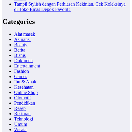
Tampil Stylish dengan Perhiasan Kekinian, Cek Koleksinya
di Toko Emas Depok Favorit!
Categories
Alat masak
Asuransi
Beauty
Berita
Bisnis
Dokumen
Entertainment
Fashion
Games
Ibu & Anak
Kesehatan
Online Shop
Otomotif
Pendidikan
Resep
Restoran
Teknologi
Umum
Wisata