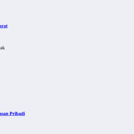
urat
asan Pribadi