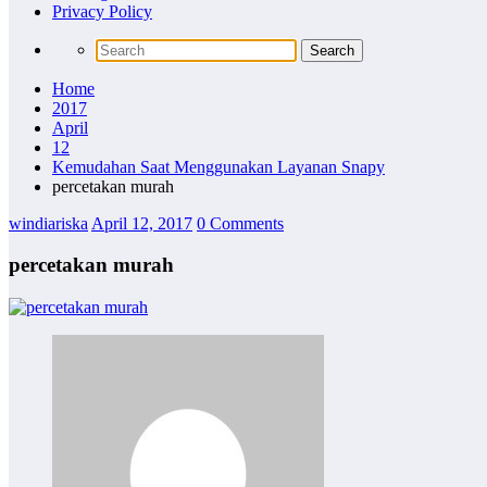
Privacy Policy
Home
2017
April
12
Kemudahan Saat Menggunakan Layanan Snapy
percetakan murah
windiariska
April 12, 2017
0 Comments
percetakan murah