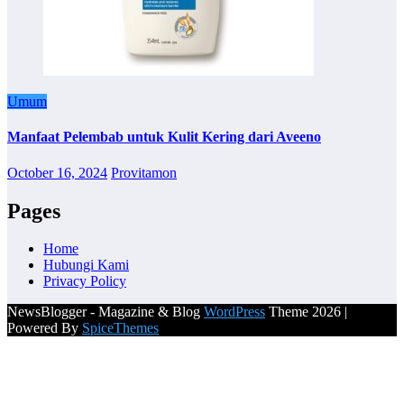
Umum
Manfaat Pelembab untuk Kulit Kering dari Aveeno
October 16, 2024
Provitamon
Pages
Home
Hubungi Kami
Privacy Policy
NewsBlogger - Magazine & Blog
WordPress
Theme 2026 |
Powered By
SpiceThemes