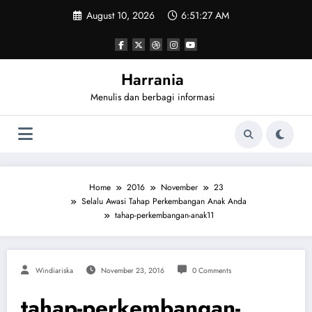
Skip
August 10, 2026
6:51:27 AM
to
content
Harrania
Menulis dan berbagi informasi
Home
2016
November
23
Selalu Awasi Tahap Perkembangan Anak Anda
tahap-perkembangan-anak11
Windiariska
November 23, 2016
0 Comments
tahap-perkembangan-