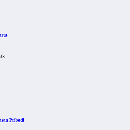
urat
asan Pribadi