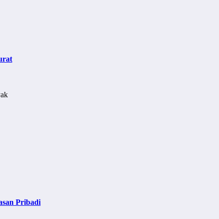
urat
asan Pribadi