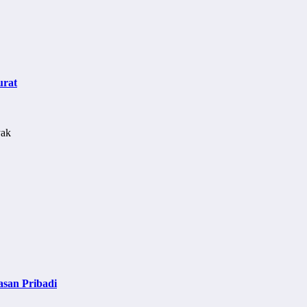
urat
asan Pribadi