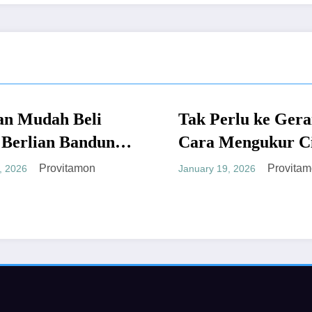
eli
Tak Perlu ke Gerai, Ini
UMUM
andung
Cara Mengukur Cincin
kan
Sendiri yang Akurat
mon
Provitamon
January 19, 2026