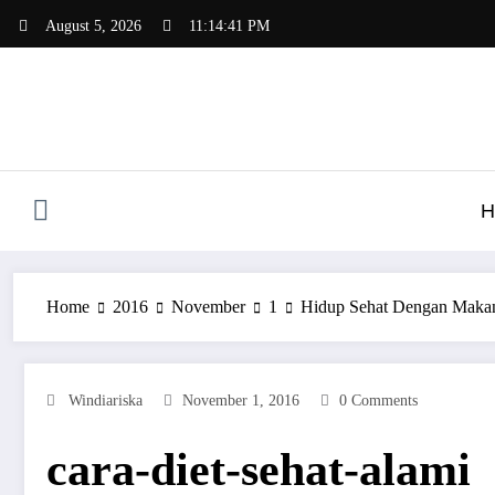
Skip
August 5, 2026
11:14:41 PM
to
content
H
Home
2016
November
1
Hidup Sehat Dengan Maka
Windiariska
November 1, 2016
0 Comments
cara-diet-sehat-alami