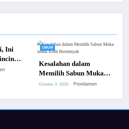
UMUM
UMUM
Luxury J
Kesalahan dalam
yang Waji
Memilih Sabun Muka
untuk Kol
August 16, 2025
untuk Kulit Berminyak
Pribadi
Provitamon
October 3, 2025