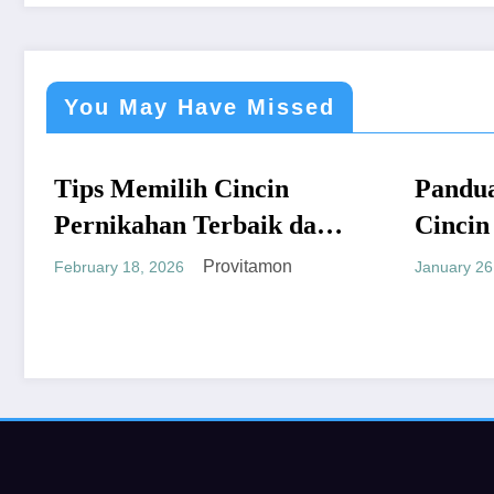
You May Have Missed
emilih Cincin
Panduan Mudah B
UMUM
ahan Terbaik dan
Cincin Berlian B
i
yang Menguntung
Provitamon
Provita
8, 2026
January 26, 2026