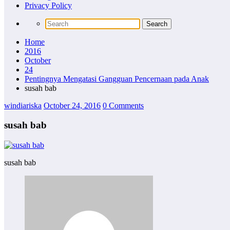
Privacy Policy
Home
2016
October
24
Pentingnya Mengatasi Gangguan Pencernaan pada Anak
susah bab
windiariska
October 24, 2016
0 Comments
susah bab
susah bab