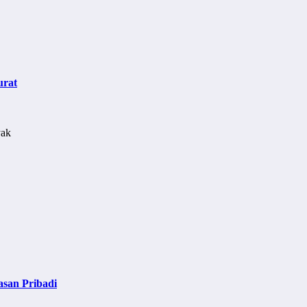
urat
asan Pribadi