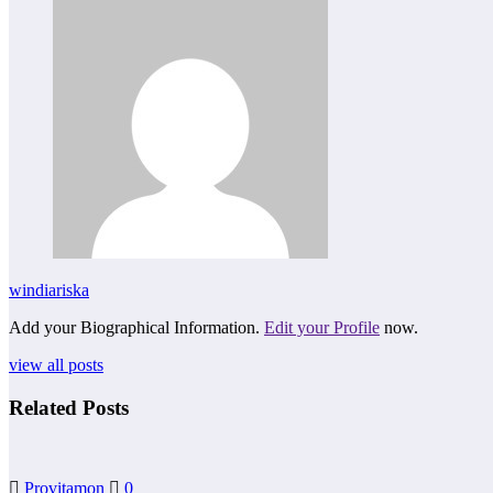
windiariska
Add your Biographical Information.
Edit your Profile
now.
view all posts
Related Posts
Provitamon
0