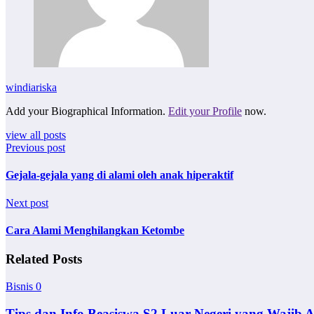
windiariska
Add your Biographical Information.
Edit your Profile
now.
view all posts
Previous post
Gejala-gejala yang di alami oleh anak hiperaktif
Next post
Cara Alami Menghilangkan Ketombe
Related Posts
Bisnis
0
Tips dan Info Beasiswa S2 Luar Negeri yang Wajib 