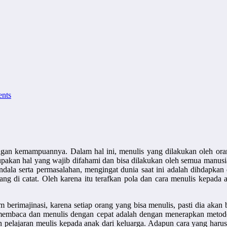
nts
engan kemampuannya. Dalam hal ini, menulis yang dilakukan oleh or
upakan hal yang wajib difahami dan bisa dilakukan oleh semua manusia
ala serta permasalahan, mengingat dunia saat ini adalah dihdapkan
yang di catat. Oleh karena itu terafkan pola dan cara menulis kepada
erimajinasi, karena setiap orang yang bisa menulis, pasti dia akan
 membaca dan menulis dengan cepat adalah dengan menerapkan metod
 pelajaran meulis kepada anak dari keluarga. Adapun cara yang harus