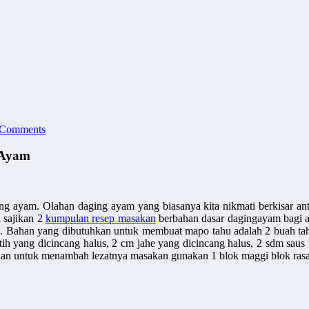
 Comments
 Ayam
ng ayam. Olahan daging ayam yang biasanya kita nikmati berkisar anta
 sajikan 2
kumpulan resep masakan
berbahan dasar dagingayam bagi a
 Bahan yang dibutuhkan untuk membuat mapo tahu adalah 2 buah tahu C
ih yang dicincang halus, 2 cm jahe yang dicincang halus, 2 sdm saus t
is, dan untuk menambah lezatnya masakan gunakan 1 blok maggi blok r