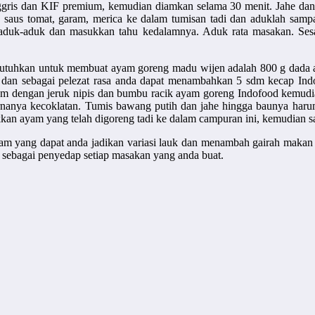
gris dan KIF premium, kemudian diamkan selama 30 menit. Jahe da
n saus tomat, garam, merica ke dalam tumisan tadi dan aduklah sa
aduk-aduk dan masukkan tahu kedalamnya. Aduk rata masakan. Ses
utuhkan untuk membuat ayam goreng madu wijen adalah 800 g dada ay
, dan sebagai pelezat rasa anda dapat menambahkan 5 sdm kecap I
m dengan jeruk nipis dan bumbu racik ayam goreng Indofood kemudi
anya kecoklatan. Tumis bawang putih dan jahe hingga baunya harum
kan ayam yang telah digoreng tadi ke dalam campuran ini, kemudian saj
m yang dapat anda jadikan variasi lauk dan menambah gairah makan a
 sebagai penyedap setiap masakan yang anda buat.