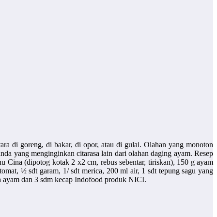
ra di goreng, di bakar, di opor, atau di gulai. Olahan yang monoton
nda yang menginginkan citarasa lain dari olahan daging ayam. Resep
ina (dipotog kotak 2 x2 cm, rebus sebentar, tiriskan), 150 g ayam
omat, ½ sdt garam, 1/ sdt merica, 200 ml air, 1 sdt tepung sagu yang
asa ayam dan 3 sdm kecap Indofood produk NICI.