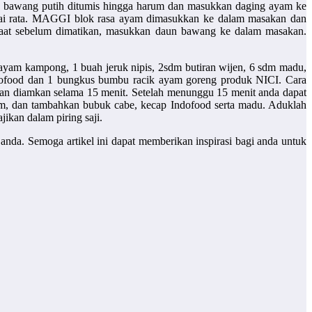
n bawang putih ditumis hingga harum dan masukkan daging ayam ke
mpai rata. MAGGI blok rasa ayam dimasukkan ke dalam masakan dan
aat sebelum dimatikan, masukkan daun bawang ke dalam masakan.
am kampong, 1 buah jeruk nipis, 2sdm butiran wijen, 6 sdm madu,
ndofood dan 1 bungkus bumbu racik ayam goreng produk NICI. Cara
an diamkan selama 15 menit. Setelah menunggu 15 menit anda dapat
, dan tambahkan bubuk cabe, kecap Indofood serta madu. Aduklah
ikan dalam piring saji.
nda. Semoga artikel ini dapat memberikan inspirasi bagi anda untuk