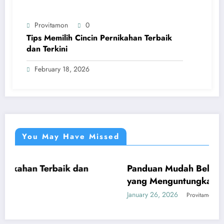
Provitamon
0
Tips Memilih Cincin Pernikahan Terbaik
dan Terkini
February 18, 2026
You May Have Missed
an
Panduan Mudah Beli Cincin Berlian Bandu
UMUM
yang Menguntungkan
January 26, 2026
Provitamon