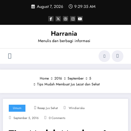
Skip
August 7, 2026
9:29:36 AM
to
content
Harrania
Menulis dan berbagi informasi
Home
2016
September
5
Tips Mudah Membuat Jus Lezat dan Sehat
Umum
Resep Jus Sehat
Windiariska
September 5, 2016
0 Comments