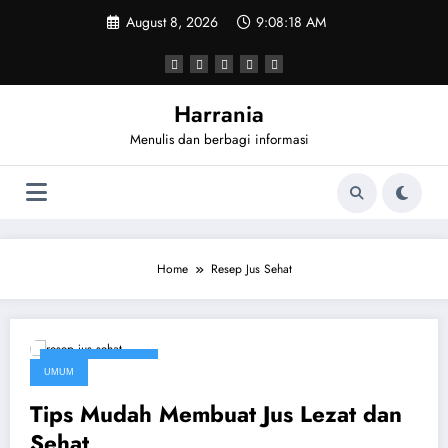
Skip
August 8, 2026
9:08:18 AM
to
content
Harrania
Menulis dan berbagi informasi
Home
Resep Jus Sehat
September 5, 2016
UMUM
Tips Mudah Membuat Jus Lezat dan
Sehat