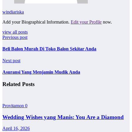
windiariska
Add your Biographical Information.
Edit your Profile
now.
view all posts
Previous post
Beli Balon Murah Di Toko Balon Sekitar Anda
Next post
Asuransi Yang Menjamin Mudik Anda
Related Posts
Provitamon
0
Wedding Wishes yang Manis: You Are a Diamond
April 16, 2026