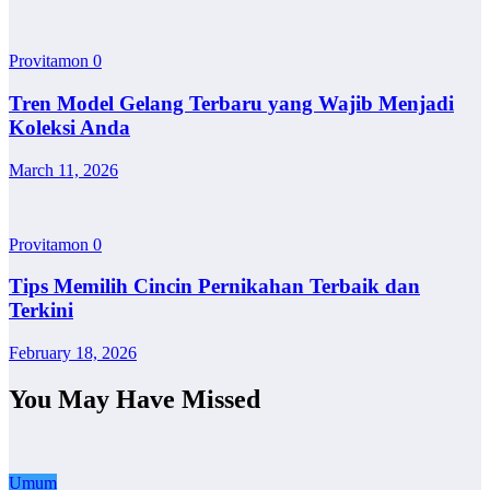
Provitamon
0
Tren Model Gelang Terbaru yang Wajib Menjadi
Koleksi Anda
March 11, 2026
Provitamon
0
Tips Memilih Cincin Pernikahan Terbaik dan
Terkini
February 18, 2026
You May Have Missed
Umum