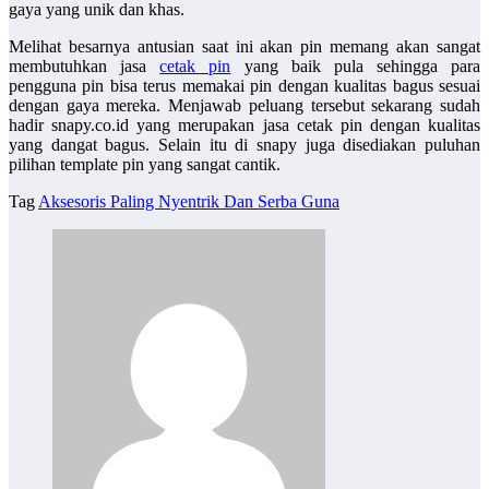
gaya yang unik dan khas.
Melihat besarnya antusian saat ini akan pin memang akan sangat
membutuhkan jasa
cetak pin
yang baik pula sehingga para
pengguna pin bisa terus memakai pin dengan kualitas bagus sesuai
dengan gaya mereka. Menjawab peluang tersebut sekarang sudah
hadir snapy.co.id yang merupakan jasa cetak pin dengan kualitas
yang dangat bagus. Selain itu di snapy juga disediakan puluhan
pilihan template pin yang sangat cantik.
Tag
Aksesoris Paling Nyentrik Dan Serba Guna