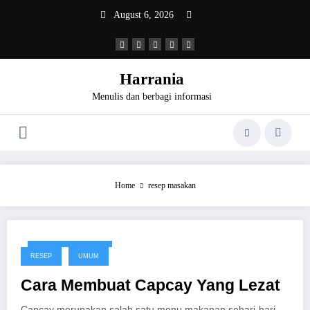
Skip
August 6, 2026
to
content
Harrania
Menulis dan berbagi informasi
Home
resep masakan
December 16, 2016
RESEP
UMUM
Cara Membuat Capcay Yang Lezat
Capcay merupakan salah satu menu makanan sehari-hari