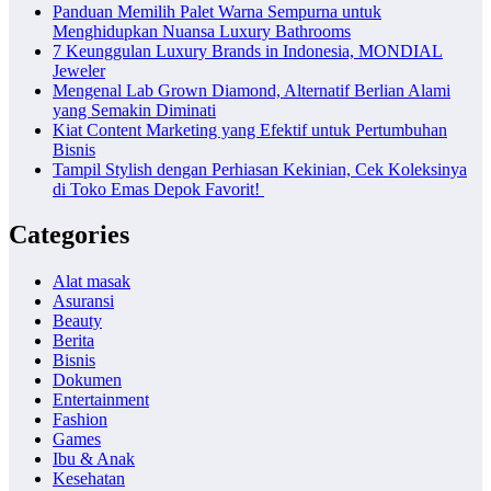
Panduan Memilih Palet Warna Sempurna untuk
Menghidupkan Nuansa Luxury Bathrooms
7 Keunggulan Luxury Brands in Indonesia, MONDIAL
Jeweler
Mengenal Lab Grown Diamond, Alternatif Berlian Alami
yang Semakin Diminati
Kiat Content Marketing yang Efektif untuk Pertumbuhan
Bisnis
Tampil Stylish dengan Perhiasan Kekinian, Cek Koleksinya
di Toko Emas Depok Favorit!
Categories
Alat masak
Asuransi
Beauty
Berita
Bisnis
Dokumen
Entertainment
Fashion
Games
Ibu & Anak
Kesehatan