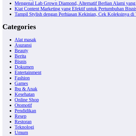
Mengenal Lab Grown Diamond, Alternatif Berlian Alami yang
Kiat Content Marketing yang Efektif untuk Pertumbuhan Bisni
Tampil Stylish dengan Perhiasan Kekinian, Cek Koleksinya d
Categories
Alat masak
Asuransi
Beauty
Berita
Bisnis
Dokumen
Entertainment
Fashion
Games
Ibu & Anak
Kesehatan
Online Shop
Otomotif
Pendidikan
Resep
Restoran
Teknologi
Umum