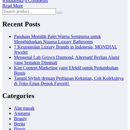
windiariska
0 Comments
Read More
Recent Posts
Panduan Memilih Palet Warna Sempurna untuk
Menghidupkan Nuansa Luxury Bathrooms
7 Keunggulan Luxury Brands in Indonesia, MONDIAL
Jeweler
Mengenal Lab Grown Diamond, Alternatif Berlian Alami
yang Semakin Diminati
Kiat Content Marketing yang Efektif untuk Pertumbuhan
Bisnis
Tampil Stylish dengan Perhiasan Kekinian, Cek Koleksinya
di Toko Emas Depok Favorit!
Categories
Alat masak
Asuransi
Beauty
Berita
Bisnis