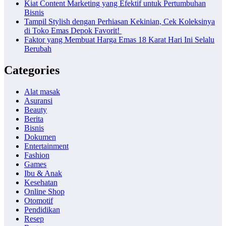
Kiat Content Marketing yang Efektif untuk Pertumbuhan
Bisnis
Tampil Stylish dengan Perhiasan Kekinian, Cek Koleksinya
di Toko Emas Depok Favorit!
Faktor yang Membuat Harga Emas 18 Karat Hari Ini Selalu
Berubah
Categories
Alat masak
Asuransi
Beauty
Berita
Bisnis
Dokumen
Entertainment
Fashion
Games
Ibu & Anak
Kesehatan
Online Shop
Otomotif
Pendidikan
Resep