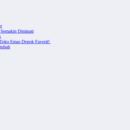
r
 Semakin Diminati
s
i Toko Emas Depok Favorit!
erubah