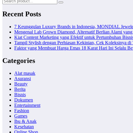
Recent Posts
7 Keunggulan Luxury Brands in Indonesia, MONDIAL Jewele
Mengenal Lab Grown Diamond, Alternatif Berlian Alami yang
Kiat Content Marketing yang Efektif untuk Pertumbuhan Bisni
Tampil Stylish dengan Perhiasan Kekinian, Cek Koleksinya d
Faktor yang Membuat Harga Emas 18 Karat Hari Ini Selalu B
Categories
Alat masak
Asuransi
Beauty
Berita
Bisnis
Dokumen
Entertainment
Fashion
Games
Ibu & Anak
Kesehatan
Online Shop