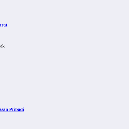
urat
asan Pribadi